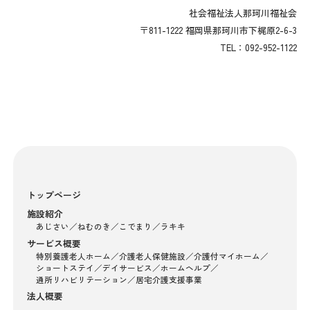
社会福祉法人那珂川福祉会
〒811-1222 福岡県那珂川市下梶原2-6-3
TEL：092-952-1122
トップページ
施設紹介
あじさい
ねむのき
こでまり
ラキキ
サービス概要
特別養護老人ホーム
介護老人保健施設
介護付マイホーム
ショートステイ
デイサービス
ホームヘルプ
通所リハビリテーション
居宅介護支援事業
法人概要